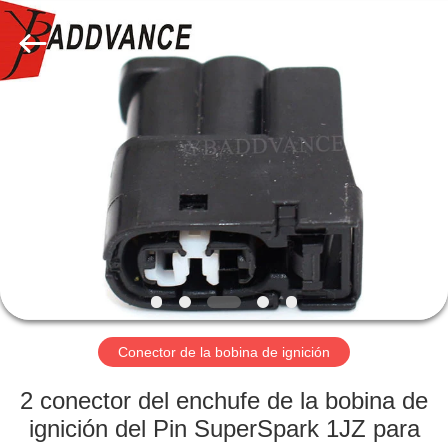
2026
Xi'An
YingBao
Auto
Parts
Co.,Ltd.
All
Rights
HOGAR
Reserved.
PRODUCTOS
SOBRE
NOSOTROS
VIAJE
DE
Conector de la bobina de ignición
LA
2 conector del enchufe de la bobina de
FÁBRICA
ignición del Pin SuperSpark 1JZ para