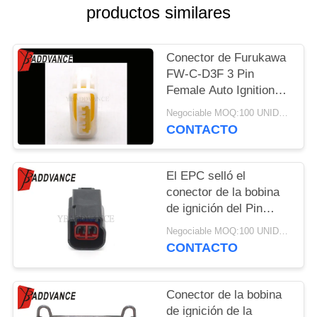
MAPA
productos similares
DEL
SITIO
Conector de Furukawa
FW-C-D3F 3 Pin
Female Auto Ignition
POLÍTICA
Coil para Subaru
Negociable MOQ:100 UNIDADES
DE
Impreza
CONTACTO
PRIVACIDAD
El EPC selló el
conector de la bobina
de ignición del Pin
1.5m m de la serie 2
Negociable MOQ:100 UNIDADES
para Ford
CONTACTO
Conector de la bobina
de ignición de la