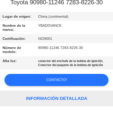
Toyota 90980-11246 7283-8226-30
CONTROL
Lugar de origen:
China (continental)
DE
CALIDAD
Nombre de la
YBADDVANCE
marca:
Certificación:
ISO9001
ÉNTRENOS
Número de
90980-11246 7283-8226-30
EN
modelo:
CONTACTO
Alta luz:
,
conector del enchufe de la bobina de ignición
Conector del paquete de la bobina de ignición
CON
CONTACTO!
PIDA
UNA
INFORMACIÓN DETALLADA
CITA