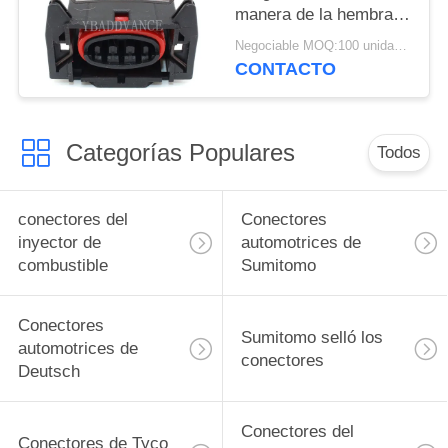
manera de la hembra 3
para Ford Zetec EDIS
Negociable MOQ:100 unidades
89FG14A464HCB
CONTACTO
Categorías Populares
Todos
conectores del
Conectores
inyector de
automotrices de
combustible
Sumitomo
Conectores
Sumitomo selló los
automotrices de
conectores
Deutsch
Conectores del
Conectores de Tyco