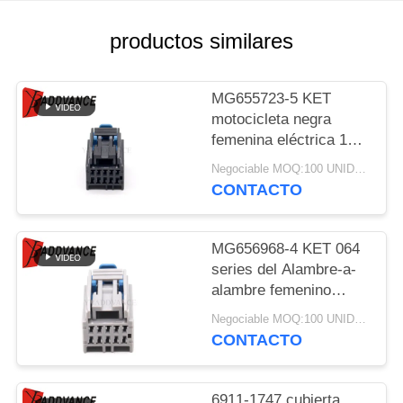
MAPA
DEL
productos similares
SITIO
MG655723-5 KET
motocicleta negra
POLÍTICA
femenina eléctrica 10
DE
Pin Connector de 064
Negociable MOQ:100 UNIDADES
PRIVACIDAD
series
CONTACTO
MG656968-4 KET 064
series del Alambre-a-
alambre femenino
automotriz 10 Pin
Negociable MOQ:100 UNIDADES
Connector del zócalo
CONTACTO
6911-1747 cubierta