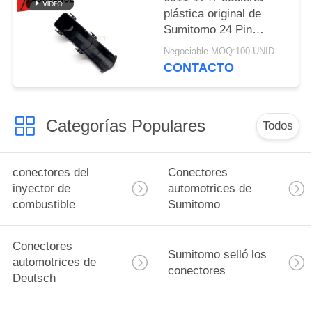
plástica original de
Sumitomo 24 Pin
Heavy Duty Connector
Negociable MOQ:100 UNIDADES
Protective
CONTACTO
Categorías Populares
Todos
conectores del
Conectores
inyector de
automotrices de
combustible
Sumitomo
Conectores
Sumitomo selló los
automotrices de
conectores
Deutsch