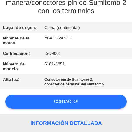
manera/conectores pin de Sumitomo 2
con los terminales
CONTROL
DE
Lugar de origen:
China (continental)
CALIDAD
Nombre de la
YBADDVANCE
marca:
ÉNTRENOS
Certificación:
ISO9001
EN
Número de
6181-6851
CONTACTO
modelo:
CON
Alta luz:
,
Conector pin de Sumitomo 2
conector del terminal del sumitomo
PIDA
CONTACTO!
UNA
CITA
INFORMACIÓN DETALLADA