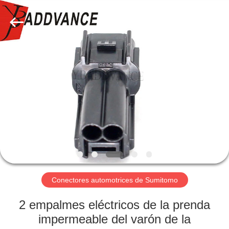
2026
Xi'An
YingBao
Auto
Parts
Co.,Ltd.
All
Rights
HOGAR
Reserved.
PRODUCTOS
SOBRE
NOSOTROS
VIAJE
DE
Conectores automotrices de Sumitomo
LA
2 empalmes eléctricos de la prenda
FÁBRICA
impermeable del varón de la